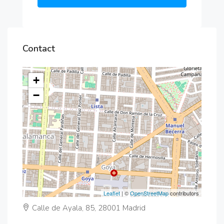
Contact
+
−
Leaflet
| ©
OpenStreetMap
contributors
Calle de Ayala, 85, 28001 Madrid