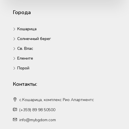
Города
Кошарица
Солнечный берег
Св. Влас
Елените
Порой
Контакты:
с.Кошарица, комплекс Рио Апартментс
(+359) 89 98 50500
info@mybgdom.com