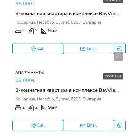
95,000€
3-комнатная квартира в комплексе BayViewVillas
Кошарица, Несебър, Бургас, 8253, България
2
2
94
м²
Call
Email
АПАРТАМЕНТЫ
ПРОДАЖА
98,000€
3-комнатная квартира в комплексе BayViewVillas
Кошарица, Несебър, Бургас, 8253, България
2
2
96
м²
Call
Email