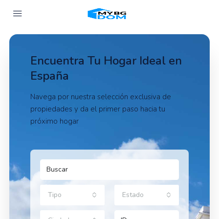
Encuentra Tu Hogar Ideal en
España
Navega por nuestra selección exclusiva de
propiedades y da el primer paso hacia tu
próximo hogar
Tipo
Estado