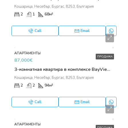
Кошарица, Несебър, Бургас, 8253, България
2
1
68
м²
Call
Email
АПАРТАМЕНТЫ
ПРОДАЖА
87,000€
3-комнатная квартира в комплексе BayViewVillas
Кошарица, Несебър, Бургас, 8253, България
2
2
94
м²
Call
Email
АПАРТАМЕНТЫ
ПРОДАЖА