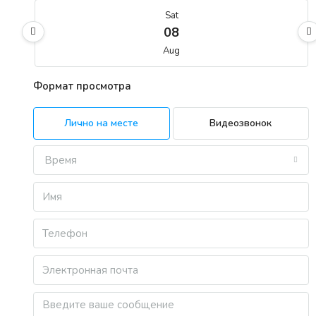
Sat
08
Aug
Формат просмотра
Sun
09
Лично на месте
Видеозвонок
Aug
Время
Mon
10
Aug
Tue
11
Aug
Wed