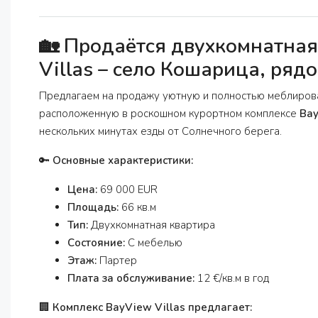
🏡 Продаётся двухкомнатная
Villas – село Кошарица, ряд
Предлагаем на продажу уютную и полностью меблирова
расположенную в роскошном курортном комплексе
Bay
нескольких минутах езды от Солнечного берега.
🔑
Основные характеристики:
Цена:
69 000 EUR
Площадь:
66 кв.м
Тип:
Двухкомнатная квартира
Состояние:
С мебелью
Этаж:
Партер
Плата за обслуживание:
12 €/кв.м в год
🏢
Комплекс BayView Villas предлагает: