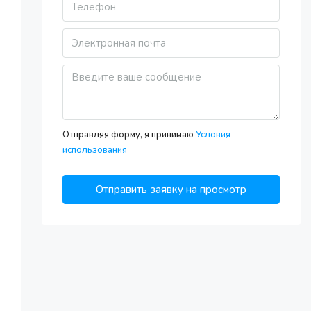
Tue
11
Aug
Wed
12
Aug
Отправляя форму, я принимаю
Условия
использования
Thu
13
Отправить заявку на просмотр
Aug
Fri
14
Aug
Sat