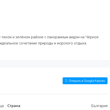
в тихом и зелёном районе с панорамным видом на Чёрное
 идеальное сочетание природы и морского отдыха.
Открыть в Google Картах
ца
Страна
България