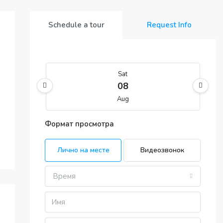
Schedule a tour
Request Info
Sat
08
Aug
Формат просмотра
Sun
09
Лично на месте
Видеозвонок
Aug
Время
Mon
10
Aug