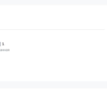
1
анная