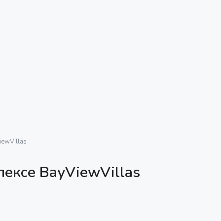
iewVillas
лексе BayViewVillas