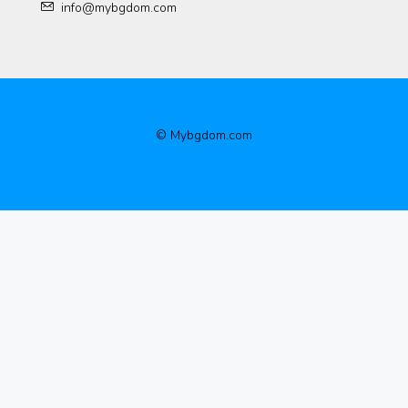
Sun
info@mybgdom.com
16
Aug
Mon
17
© Mybgdom.com
Aug
Tue
18
Aug
Wed
19
Aug
Thu