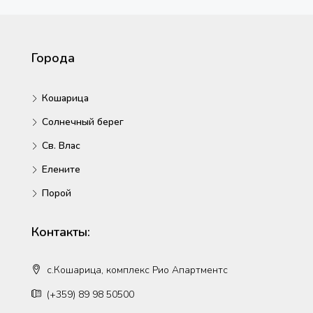
Wed
12
Aug
Города
Thu
Кошарица
13
Солнечный берег
Aug
Св. Влас
Fri
Елените
14
Порой
Aug
Контакты:
Sat
15
с.Кошарица, комплекс Рио Апартментс
Aug
(+359) 89 98 50500