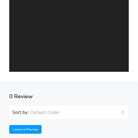
13
Aug
Fri
14
Aug
Sat
15
Aug
0 Review
Sun
16
Aug
Sort by:
Default Order
Mon
Leave a Review
17