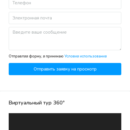
Sun
09
Aug
Mon
10
Aug
Отправляя форму, я принимаю
Условия использования
Tue
Отправить заявку на просмотр
11
Aug
Wed
Виртуальный тур 360°
12
Aug
Thu