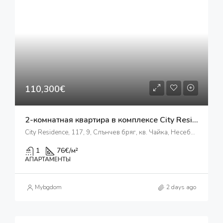
110,300€
2-комнатная квартира в комплексе City Residence
City Residence, 117, 9, Слънчев бряг, кв. Чайка, Несебър, Бургас, 8240, България
1
76
€/м²
АПАРТАМЕНТЫ
Mybgdom
2 days ago