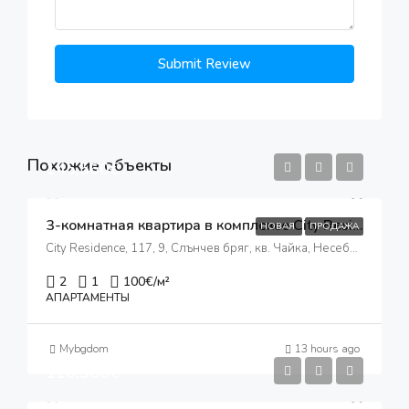
Submit Review
Похожие объекты
145,560€
3-комнатная квартира в комплексе City Residence
НОВАЯ
ПРОДАЖА
City Residence, 117, 9, Слънчев бряг, кв. Чайка, Несебър, Бургас, 8240, България
2
1
100
€/м²
АПАРТАМЕНТЫ
Mybgdom
13 hours ago
110,300€