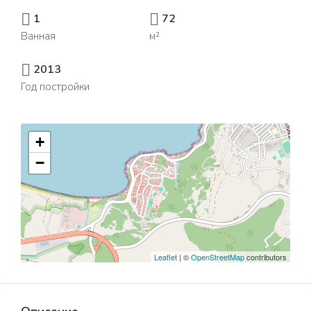
1
72
Ванная
м²
2013
Год постройки
+
−
Leaflet
| ©
OpenStreetMap
contributors