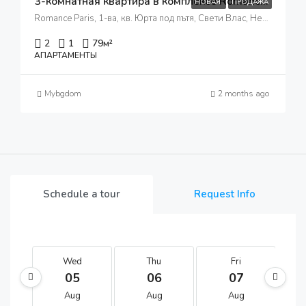
3-комнатная квартира в комплексе Romance Paris
НОВАЯ
ПРОДАЖА
Romance Paris, 1-ва, кв. Юрта под пътя, Свети Влас, Несебър, Бургас, 8256, България
2
1
79
м²
АПАРТАМЕНТЫ
Mybgdom
2 months ago
Schedule a tour
Request Info
Wed
Thu
Fri
05
06
07
Aug
Aug
Aug