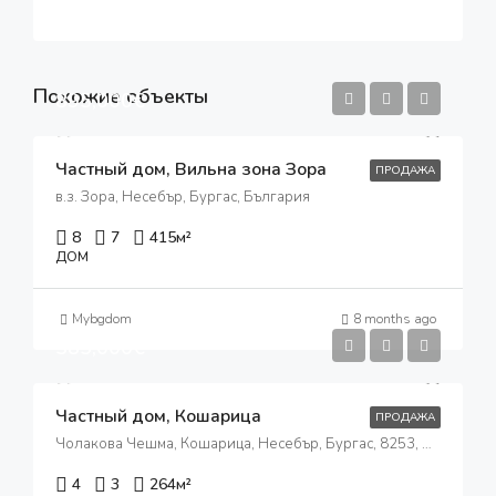
Похожие объекты
895,000€
Частный дом, Вильна зона Зора
ПРОДАЖА
в.з. Зора, Несебър, Бургас, България
8
7
415
м²
ДОМ
Mybgdom
8 months ago
385,000€
Частный дом, Кошарица
ПРОДАЖА
Чолакова Чешма, Кошарица, Несебър, Бургас, 8253, България
4
3
264
м²