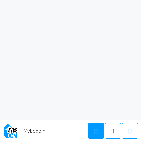
Mybgdom