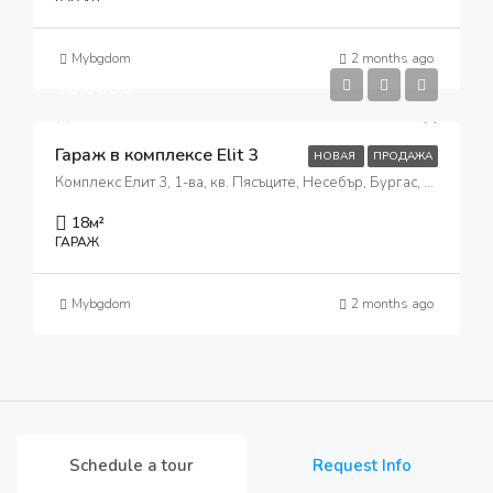
Mybgdom
2 months ago
18,000€
Гараж в комплексе Elit 3
НОВАЯ
ПРОДАЖА
Комплекс Елит 3, 1-ва, кв. Пясъците, Несебър, Бургас, 8240, България
18
м²
ГАРАЖ
Mybgdom
2 months ago
Schedule a tour
Request Info