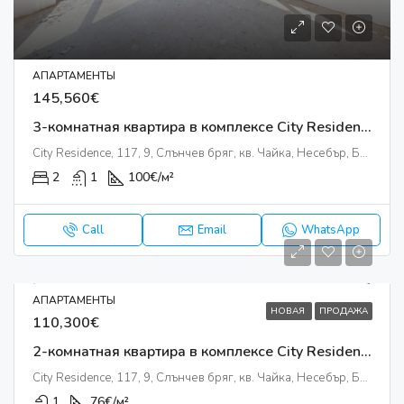
АПАРТАМЕНТЫ
145,560€
3-комнатная квартира в комплексе City Residence
City Residence, 117, 9, Слънчев бряг, кв. Чайка, Несебър, Бургас, 8240, България
2
1
100
€/м²
Call
Email
WhatsApp
АПАРТАМЕНТЫ
НОВАЯ
ПРОДАЖА
110,300€
2-комнатная квартира в комплексе City Residence
City Residence, 117, 9, Слънчев бряг, кв. Чайка, Несебър, Бургас, 8240, България
1
76
€/м²