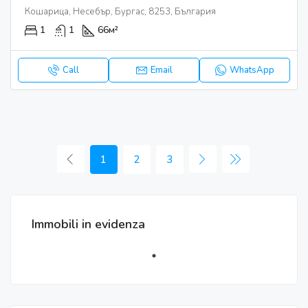
Кошарица, Несебър, Бургас, 8253, България
1
1
66
м²
Call
Email
WhatsApp
1
2
3
Immobili in evidenza